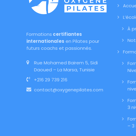
Accue
L’éco
À p
Formations
certifiantes
Not
internationales
en Pilates pour
futurs coachs et passionnés.
Forma
Rue Mohamed Bairem 5, Sidi
For
Daoued – La Marsa, Tunisie
Niv
+216 29 739 216
For
niv
contact@oxygenepilates.com
For
3 n
For
– 3