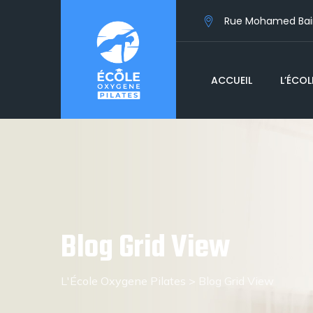
Rue Mohamed Baire
ACCUEIL
L’ÉCOL
Blog Grid View
L'École Oxygene Pilates
>
Blog Grid View