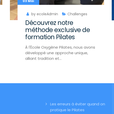
03 Mai
by ecoleAdmin
Challenges
Découvrez notre
méthode exclusive de
formation Pilates
À l'École Oxygène Pilates, nous avons
développé une approche unique,
alliant tradition et…
Les erreurs à éviter quand on
pratique le Pilates