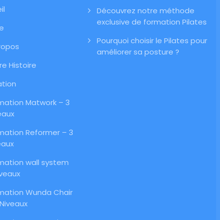
il
Découvrez notre méthode
exclusive de formation Pilates
le
Pourquoi choisir le Pilates pour
ropos
améliorer sa posture ?
re Histoire
tion
mation Matwork – 3
eaux
mation Reformer – 3
eaux
mation wall system
iveaux
mation Wunda Chair
 Niveaux